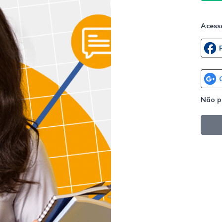
Acess
Não p